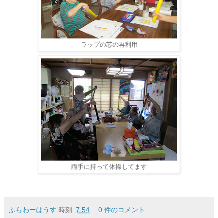
ラップの芯の再利用
両手に持って体操してます
ふらわーはうす
時刻:
7:54
0 件のコメント: