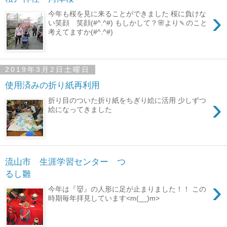
›
今年も桜を見に来ることができました 桜に負けな
い笑顔 笑顔(#^.^#) もしかして？🌸より🍡のこと
考えてますか(#^.^#)
2019年3月2日土曜日
使用済みの折り紙再利用
›
折り目のついた折り紙をちぎり絵に活用 少しずつ
絵になってきました
流山市 生涯学習センター つ
るし雛
›
今年は『👹』の人形に足が止まりました！！ この
時期毎年拝見しています<m(__)m>