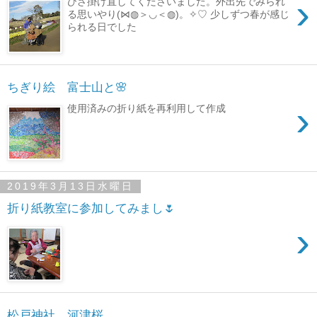
›
ひざ掛け直してくださいました。外出先でみられ
る思いやり(⋈◍＞◡＜◍)。✧♡ 少しずつ春が感じ
られる日でした
ちぎり絵 富士山と🌸
›
使用済みの折り紙を再利用して作成
2019年3月13日水曜日
折り紙教室に参加してみまし🌷
›
松戸神社 河津桜