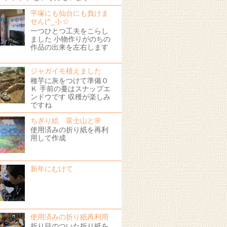
平塚にも仙台にも負けま
せん(^_-)-☆
一つひとつ工夫をこらし
ました 小物作りがのちの
作品の出来を左右します
！
ジャガイモ植えました
種芋に灰をつけて準備Ｏ
Ｋ 手前の蔓はスナップエ
ンドウです 収穫が楽しみ
ですね
ちぎり絵 富士山と🌸
使用済みの折り紙を再利
用して作成
新年にむけて
使用済みの折り紙再利用
折り目のついた折り紙を