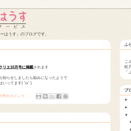
ーはうす」のブログです。
ふ
こ
松
クリエ10月号に掲載
されます
「
お知らせしましたら励みになったようで
ってます( ˘ω˘ )
ブ
0 件のコメント :
►
►
▼