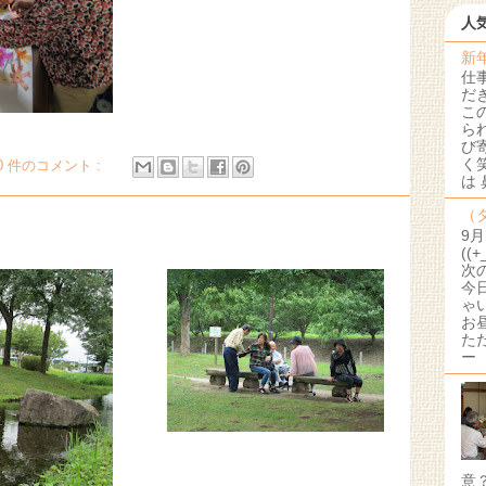
人
新
仕
だ
こ
ら
び
く
0 件のコメント :
は
（
9
((
次
今
ゃ
お
た
ー
意