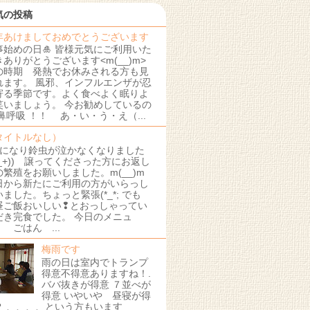
気の投稿
年あけましておめでとうございます
事始めの日🎍 皆様元気にご利用いた
きありがとうございます<m(__)m>
の時期 発熱でお休みされる方も見
れます。 風邪、インフルエンザが忍
寄る季節です。よく食べよく眠りよ
笑いましょう。 今お勧めしているの
 鼻呼吸 ！！ あ・い・う・え（...
タイトルなし）
月になり鈴虫が泣かなくなりました
+_+)) 譲ってくださった方にお返し
の繁殖をお願いしました。m(__)m
日から新たにご利用の方がいらっし
いました。ちょっと緊張(*_*; でも
昼ご飯おいしい❢とおっしゃってい
だき完食でした。 今日のメニュ
 ごはん ...
梅雨です
雨の日は室内でトランプ
得意不得意ありますね！.
ババ抜きが得意 ７並べが
得意 いやいや 昼寝が得
？ 、、、、という方もいます