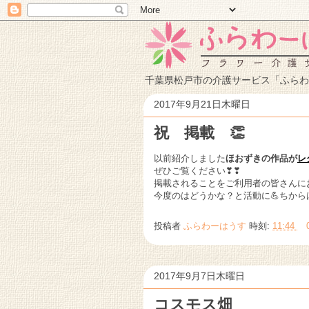
千葉県松戸市の介護サービス「ふらわ
2017年9月21日木曜日
祝 掲載 👏
以前紹介しました
ほおずきの作品が
レ
ぜひご覧ください❣❣
掲載されることをご利用者の皆さんに
今度のはどうかな？と活動に💪ちからはい
投稿者
ふらわーはうす
時刻:
11:44
2017年9月7日木曜日
コスモス畑