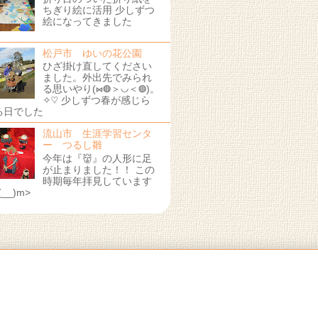
ちぎり絵に活用 少しずつ
絵になってきました
松戸市 ゆいの花公園
ひざ掛け直してください
ました。外出先でみられ
る思いやり(⋈◍＞◡＜◍)。
✧♡ 少しずつ春が感じら
る日でした
流山市 生涯学習センタ
ー つるし雛
今年は『👹』の人形に足
が止まりました！！ この
時期毎年拝見しています
(__)m>