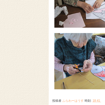
投稿者
ふらわーはうす
時刻:
18:41