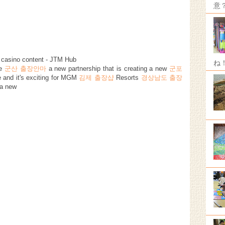
意
casino content - JTM Hub
ね
ve
군산 출장안마
a new partnership that is creating a new
군포
 and it's exciting for MGM
김제 출장샵
Resorts
경상남도 출장
a new