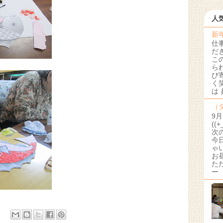
人
新
仕
だ
こ
ら
び
く
は
（
9
((
次
今
ゃ
お
た
ー