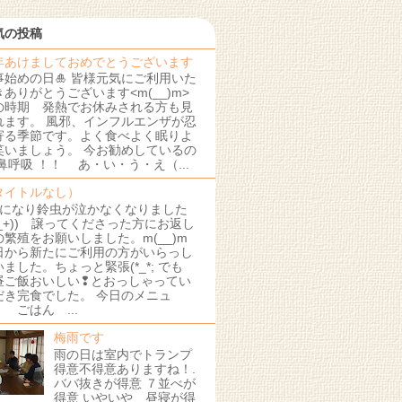
気の投稿
年あけましておめでとうございます
事始めの日🎍 皆様元気にご利用いた
きありがとうございます<m(__)m>
の時期 発熱でお休みされる方も見
れます。 風邪、インフルエンザが忍
寄る季節です。よく食べよく眠りよ
笑いましょう。 今お勧めしているの
 鼻呼吸 ！！ あ・い・う・え（...
タイトルなし）
月になり鈴虫が泣かなくなりました
+_+)) 譲ってくださった方にお返し
の繁殖をお願いしました。m(__)m
日から新たにご利用の方がいらっし
いました。ちょっと緊張(*_*; でも
昼ご飯おいしい❢とおっしゃってい
だき完食でした。 今日のメニュ
 ごはん ...
梅雨です
雨の日は室内でトランプ
得意不得意ありますね！.
ババ抜きが得意 ７並べが
得意 いやいや 昼寝が得