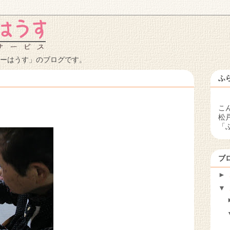
ーはうす」のブログです。
ふ
こ
松
「
ブ
►
▼