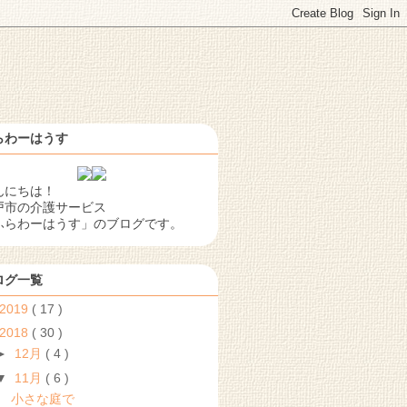
らわーはうす
んにちは！
戸市の介護サービス
ふらわーはうす」のブログです。
ログ一覧
2019
( 17 )
2018
( 30 )
►
12月
( 4 )
▼
11月
( 6 )
小さな庭で