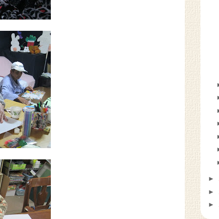
►
►
►