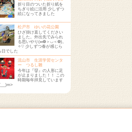
折り目のついた折り紙を
ちぎり絵に活用 少しずつ
絵になってきました
松戸市 ゆいの花公園
ひざ掛け直してください
ました。外出先でみられ
る思いやり(⋈◍＞◡＜◍)。
✧♡ 少しずつ春が感じら
る日でした
流山市 生涯学習センタ
ー つるし雛
今年は『👹』の人形に足
が止まりました！！ この
時期毎年拝見しています
(__)m>