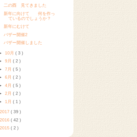
二の酉 見てきました
新年に向けて 何を作っ
ているのでしょうか？
新年にむけて
バザー開催2
バザー開催しました
►
10月
( 3 )
►
9月
( 2 )
►
7月
( 5 )
►
6月
( 2 )
►
4月
( 5 )
►
2月
( 2 )
►
1月
( 1 )
2017
( 39 )
2016
( 42 )
2015
( 2 )