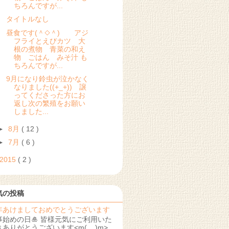
ちろんですが...
タイトルなし
昼食です(＾◇＾) アジ
フライとえびカツ 大
根の煮物 青菜の和え
物 ごはん みそ汁 も
ちろんですが...
9月になり鈴虫が泣かなく
なりました((+_+)) 譲
ってくださった方にお
返し次の繁殖をお願い
しました...
►
8月
( 12 )
►
7月
( 6 )
2015
( 2 )
気の投稿
年あけましておめでとうございます
事始めの日🎍 皆様元気にご利用いた
きありがとうございます<m(__)m>