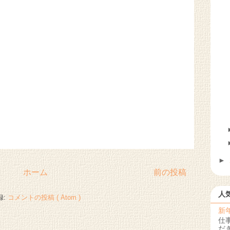
►
ホーム
前の投稿
人
録:
コメントの投稿 ( Atom )
新
仕
だ