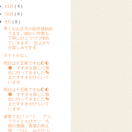
►
11月
( 4 )
►
10月
( 6 )
▼
9月
( 8 )
早くもお正月の絵作成始め
てます。細かい作業も
丁寧にひとつづつ埋め
ていきます。 仕上がり
が楽しみです✌...
タイトルなし
明日は十五夜ですね🌔🌓
🌑 すすきを探しに散
歩に行ってきました👣
まだすすきがひらいて
いませ...
明日は十五夜ですね🌔🌓
🌑 すすきを探しに散
歩に行ってきました👣
まだすすきがひらいて
いませ...
昼食です(＾◇＾) アジ
フライとえびカツ 大
根の煮物 青菜の和え
物 ごはん みそ汁 も