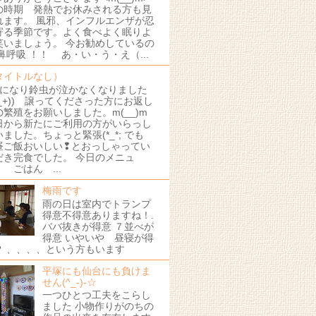
の時期 発熱でお休みされる方も見
れます。 風邪、インフルエンザが忍
寄る季節です。よく食べよく眠りよ
笑いましょう。 今お勧めしているの
 鼻呼吸 ！！ あ・い・う・え（...
タイトルなし）
月になり鈴虫が泣かなくなりました
+_+)) 譲ってくださった方にお返し
の繁殖をお願いしました。m(__)m
日から新たにご利用の方がいらっし
いました。ちょっと緊張(*_*; でも
昼ご飯おいしい❢とおっしゃってい
だき完食でした。 今日のメニュ
 ごはん ...
梅雨です
雨の日は室内でトランプ
得意不得意ありますね！.
ババ抜きが得意 ７並べが
得意 いやいや 昼寝が得
？ 、、、、という方もいます
平塚にも仙台にも負けま
せん(^_-)-☆
一つひとつ工夫をこらし
ました 小物作りがのちの