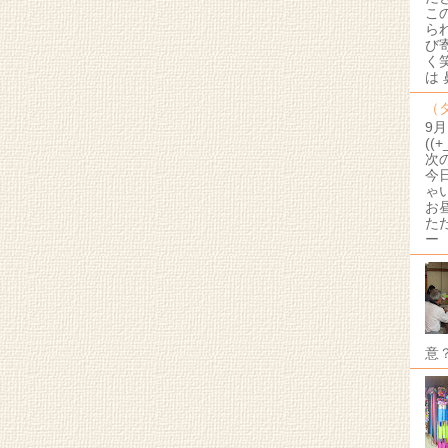
こ
ら
び
く
は
（
9
((
次
今
ゃ
お
た
ー
意