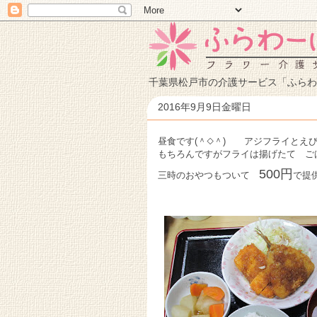
千葉県松戸市の介護サービス「ふらわ
2016年9月9日金曜日
昼食です(＾◇＾) アジフライとえ
もちろんですがフライは揚げたて ご
500円
三時のおやつもついて
で提