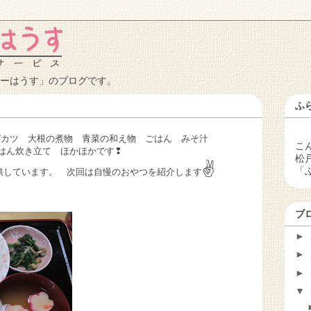
ーはうす」のブログです。
ふ
びカツ 大根の煮物 青菜の和え物 ごはん みそ汁
こ
はん炊き立て ほかほかです❢
松
✌
「
供しています。 次回は自慢のおやつを紹介します
ブ
►
►
►
▼