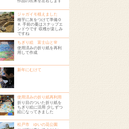
作品の出来を左右します
！
ジャガイモ植えました
種芋に灰をつけて準備Ｏ
Ｋ 手前の蔓はスナップエ
ンドウです 収穫が楽しみ
ですね
ちぎり絵 富士山と🌸
使用済みの折り紙を再利
用して作成
新年にむけて
使用済みの折り紙再利用
折り目のついた折り紙を
ちぎり絵に活用 少しずつ
絵になってきました
松戸市 ゆいの花公園