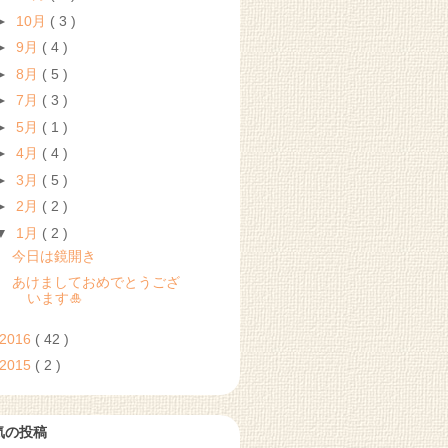
►
10月
( 3 )
►
9月
( 4 )
►
8月
( 5 )
►
7月
( 3 )
►
5月
( 1 )
►
4月
( 4 )
►
3月
( 5 )
►
2月
( 2 )
▼
1月
( 2 )
今日は鏡開き
あけましておめでとうござ
います🎍
2016
( 42 )
2015
( 2 )
気の投稿