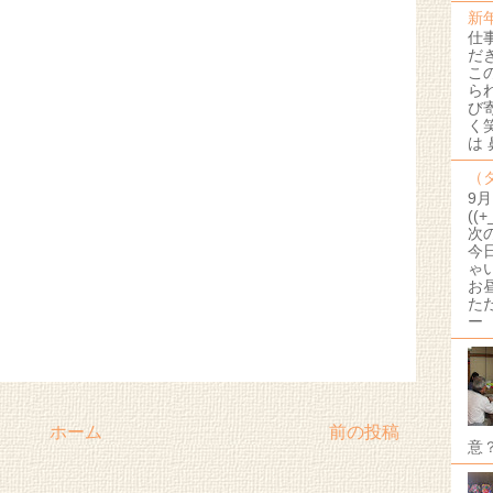
新
仕
だ
こ
ら
び
く
は
（
9
((
次
今
ゃ
お
た
ー
ホーム
前の投稿
意