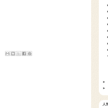
►
►
人