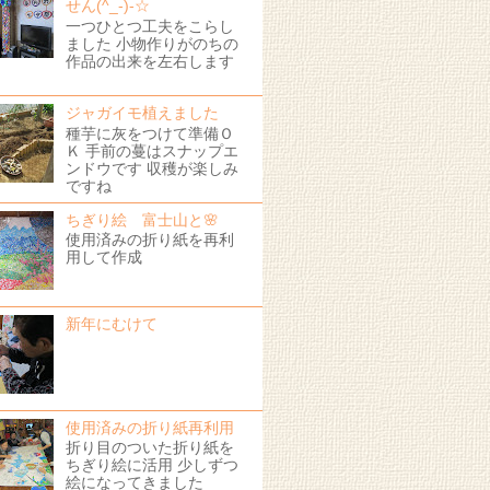
せん(^_-)-☆
一つひとつ工夫をこらし
ました 小物作りがのちの
作品の出来を左右します
！
ジャガイモ植えました
種芋に灰をつけて準備Ｏ
Ｋ 手前の蔓はスナップエ
ンドウです 収穫が楽しみ
ですね
ちぎり絵 富士山と🌸
使用済みの折り紙を再利
用して作成
新年にむけて
使用済みの折り紙再利用
折り目のついた折り紙を
ちぎり絵に活用 少しずつ
絵になってきました