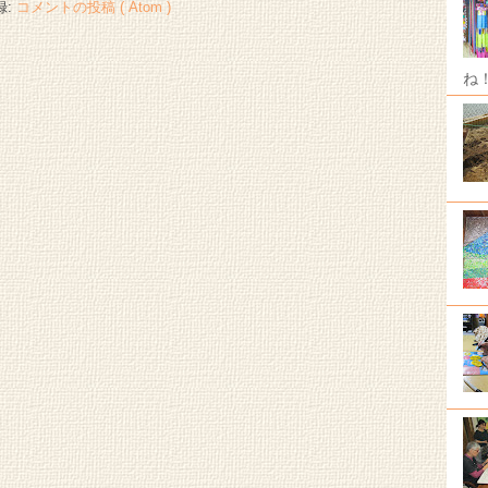
録:
コメントの投稿 ( Atom )
ね