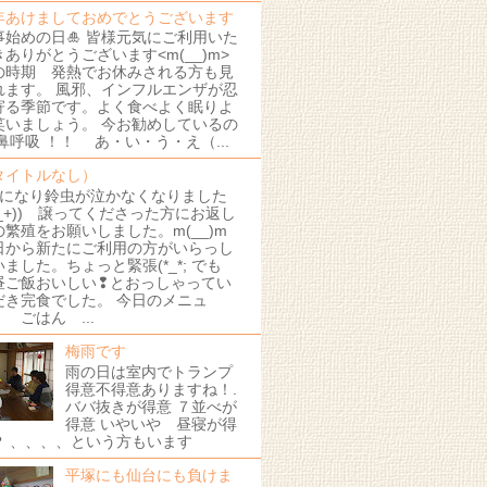
年あけましておめでとうございます
事始めの日🎍 皆様元気にご利用いた
きありがとうございます<m(__)m>
の時期 発熱でお休みされる方も見
れます。 風邪、インフルエンザが忍
寄る季節です。よく食べよく眠りよ
笑いましょう。 今お勧めしているの
 鼻呼吸 ！！ あ・い・う・え（...
タイトルなし）
月になり鈴虫が泣かなくなりました
+_+)) 譲ってくださった方にお返し
の繁殖をお願いしました。m(__)m
日から新たにご利用の方がいらっし
いました。ちょっと緊張(*_*; でも
昼ご飯おいしい❢とおっしゃってい
だき完食でした。 今日のメニュ
 ごはん ...
梅雨です
雨の日は室内でトランプ
得意不得意ありますね！.
ババ抜きが得意 ７並べが
得意 いやいや 昼寝が得
？ 、、、、という方もいます
平塚にも仙台にも負けま