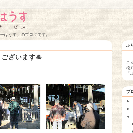
ーはうす」のブログです。
ふ
ございます🎍
こ
松
「
ブ
►
►
▼